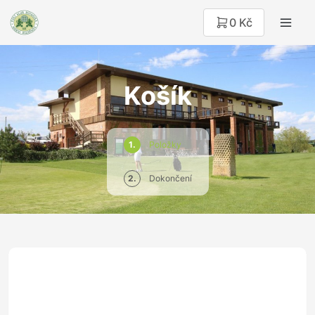
0 Kč
Košík
1.
Položky
2.
Dokončení